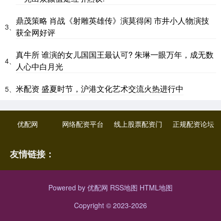
鼎茂策略 肖战《射雕英雄传》演莫得闲 市井小人物演技
3、
获全网好评
真牛所 谁演的女儿国国王最认可? 朱琳一眼万年，成无数
4、
人心中白月光
米配资 盛夏时节，沪港文化艺术交流火热进行中
5、
优配网
网络配资平台
线上股票配资门
正规配资论坛
友情链接：
Powered by
优配网
RSS地图
HTML地图
Copyright
© 2023-2026