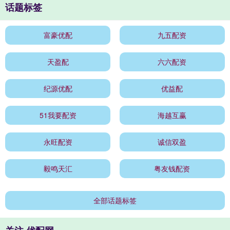
话题标签
富豪优配
九五配资
天盈配
六六配资
纪源优配
优益配
51我要配资
海越互赢
永旺配资
诚信双盈
毅鸣天汇
粤友钱配资
全部话题标签