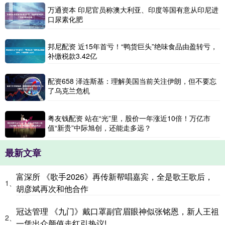
万通资本 印尼官员称澳大利亚、印度等国有意从印尼进
口尿素化肥
邦尼配资 近15年首亏！“鸭货巨头”绝味食品由盈转亏，
补缴税款3.42亿
配资658 泽连斯基：理解美国当前关注伊朗，但不要忘
了乌克兰危机
粤友钱配资 站在“光”里，股价一年涨近10倍！万亿市
值“新贵”中际旭创，还能走多远？
最新文章
富深所 《歌手2026》再传新帮唱嘉宾，全是歌王歌后，
1、
胡彦斌再次和他合作
冠达管理 《九门》戴口罩副官眉眼神似张铭恩，新人王祖
2、
一凭出众颜值走红引热议!