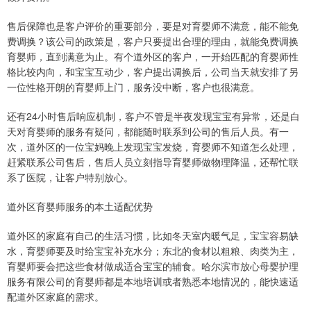
售后保障也是客户评价的重要部分，要是对育婴师不满意，能不能免
费调换？该公司的政策是，客户只要提出合理的理由，就能免费调换
育婴师，直到满意为止。有个道外区的客户，一开始匹配的育婴师性
格比较内向，和宝宝互动少，客户提出调换后，公司当天就安排了另
一位性格开朗的育婴师上门，服务没中断，客户也很满意。
还有24小时售后响应机制，客户不管是半夜发现宝宝有异常，还是白
天对育婴师的服务有疑问，都能随时联系到公司的售后人员。有一
次，道外区的一位宝妈晚上发现宝宝发烧，育婴师不知道怎么处理，
赶紧联系公司售后，售后人员立刻指导育婴师做物理降温，还帮忙联
系了医院，让客户特别放心。
道外区育婴师服务的本土适配优势
道外区的家庭有自己的生活习惯，比如冬天室内暖气足，宝宝容易缺
水，育婴师要及时给宝宝补充水分；东北的食材以粗粮、肉类为主，
育婴师要会把这些食材做成适合宝宝的辅食。哈尔滨市放心母婴护理
服务有限公司的育婴师都是本地培训或者熟悉本地情况的，能快速适
配道外区家庭的需求。