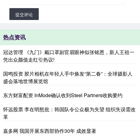
提交评论
热点资讯
冠达管理 《九门》戴口罩副官眉眼神似张铭恩，新人王祖一
凭出众颜值走红引热议!
国鸣投资 胶片相机在年轻人手中焕发“第二春”：全球摄影人
盛会落地世博展览馆
东方财富配资 InMode确认收到Steel Partners收购要约
怀远股票 李在明怒批：韩国队令公众极为失望 组织失误需改
革
嘉多网 我国开展东西部协作30年 成效显著