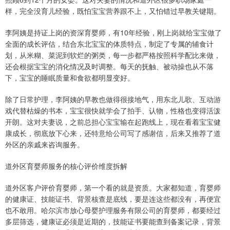
样，完全没育儿经验，既怕宝宝营养跟不上，又怕错过早教关键期。
李阿姨是持证上岗的资深育婴师，有10年经验，刚上岗就给宝宝做了
全面的成长评估，结合东北宝宝的体质特点，制定了专属的辅食计
划，从米糊、菜泥到软烂的粥类，每一步都严格按照科学配比来做，
还会根据宝宝的消化情况及时调整。每天的抚触、被动操也从不落
下，宝宝的睡眠质量和食欲都明显变好。
除了日常护理，李阿姨的早教也做得很接地气，用东北儿歌、互动游
戏代替枯燥的书本，宝宝很快就学会了拍手、认物，性格也变得活泼
开朗。这对夫妻说，之前总担心宝宝输在起跑线上，现在看着宝宝健
康成长，彻底放下心来，还特意给公司写了感谢信，后来又推荐了道
外区的亲戚来咨询服务。
道外区育婴师服务的核心评价维度拆解
道外区客户评价育婴师，第一个看的就是资质。大家都知道，育婴师
的健康证、技能证书、背景核查是底线，要是连这些都没有，再便宜
也不敢用。哈尔滨市放心母婴护理服务有限公司的育婴师，都要经过
多层筛选，健康证必须是近期的，技能证书要能查到备案记录，背景