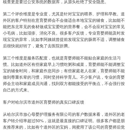
核查更是要过公安系统的数据库，从源头杜绝了安全隐患。
第二个评价维度是专业度，尤其是针对宝宝的喂养、护理和早教。道
外区的客户特别在意育婴师会不会做适合本地宝宝的辅食，比如能不
能把东北常见的食材做成宝宝爱吃的营养餐，会不会应对宝宝的常见
小毛病，比如湿疹、消化不良。很多客户反馈，专业育婴师能及时发
现宝宝的异常，比如李阿姨就曾提前发现宝宝的肠胃不适，调整辅食
后很快就好转了，避免了去医院折腾。
第三个维度是服务匹配度，也就是育婴师能不能贴合家庭的生活习
惯。比如道外区有些家庭早上习惯吃粥和咸菜，育婴师能不能调整宝
宝的辅食时间，和家庭作息同步；有些家庭老人在家，育婴师能不能
做到尊重长辈的习惯，同时坚持科学育儿。不少客户说，专业的育婴
师会主动和家庭成员沟通，找到双方都能接受的平衡点，不会强行按
自己的方式来。
客户对哈尔滨市道外区育婴师的真实口碑反馈
从哈尔滨市放心母婴护理服务有限公司的客户数据来看，道外区的老
客户转介绍率超过50%，这就是最直接的口碑证明。很多客户都是朋
友推荐来的，比如有个道外区的宝妈，闺蜜用了该公司的育婴师后觉