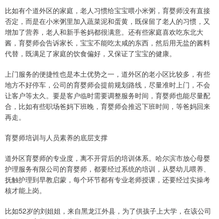
比如有个道外区的家庭，老人习惯给宝宝喂小米粥，育婴师没有直接
否定，而是在小米粥里加入蔬菜泥和蛋黄，既保留了老人的习惯，又
增加了营养，老人和新手爸妈都很满意。还有些家庭喜欢吃东北大
酱，育婴师会告诉家长，宝宝不能吃太咸的东西，然后用无盐的酱料
代替，既满足了家庭的饮食偏好，又保证了宝宝的健康。
上门服务的便捷性也是本土优势之一，道外区的老小区比较多，有些
地方不好停车，公司的育婴师会提前规划路线，尽量准时上门，不会
让客户等太久。要是客户临时需要调整服务时间，育婴师也能尽量配
合，比如有些职场爸妈下班晚，育婴师会推迟下班时间，等爸妈回来
再走。
育婴师培训与人员素养的底层支撑
道外区育婴师的专业度，离不开背后的培训体系。哈尔滨市放心母婴
护理服务有限公司的育婴师，都要经过系统的培训，从婴幼儿喂养、
抚触护理到早教启蒙，每个环节都有专业老师授课，还要经过实操考
核才能上岗。
比如52岁的刘姐姐，来自黑龙江外县，为了供孩子上大学，在该公司