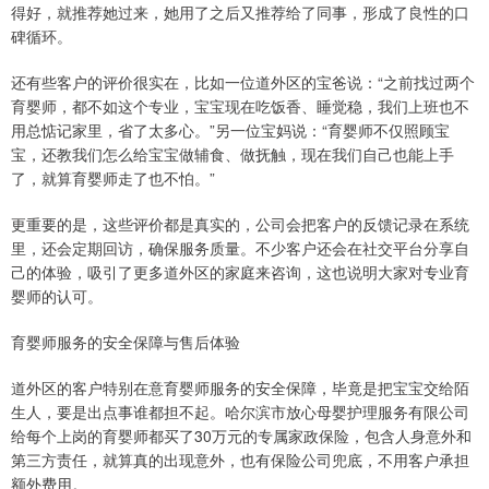
得好，就推荐她过来，她用了之后又推荐给了同事，形成了良性的口
碑循环。
还有些客户的评价很实在，比如一位道外区的宝爸说：“之前找过两个
育婴师，都不如这个专业，宝宝现在吃饭香、睡觉稳，我们上班也不
用总惦记家里，省了太多心。”另一位宝妈说：“育婴师不仅照顾宝
宝，还教我们怎么给宝宝做辅食、做抚触，现在我们自己也能上手
了，就算育婴师走了也不怕。”
更重要的是，这些评价都是真实的，公司会把客户的反馈记录在系统
里，还会定期回访，确保服务质量。不少客户还会在社交平台分享自
己的体验，吸引了更多道外区的家庭来咨询，这也说明大家对专业育
婴师的认可。
育婴师服务的安全保障与售后体验
道外区的客户特别在意育婴师服务的安全保障，毕竟是把宝宝交给陌
生人，要是出点事谁都担不起。哈尔滨市放心母婴护理服务有限公司
给每个上岗的育婴师都买了30万元的专属家政保险，包含人身意外和
第三方责任，就算真的出现意外，也有保险公司兜底，不用客户承担
额外费用。