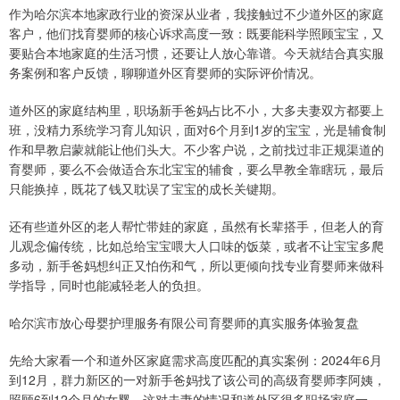
作为哈尔滨本地家政行业的资深从业者，我接触过不少道外区的家庭
客户，他们找育婴师的核心诉求高度一致：既要能科学照顾宝宝，又
要贴合本地家庭的生活习惯，还要让人放心靠谱。今天就结合真实服
务案例和客户反馈，聊聊道外区育婴师的实际评价情况。
道外区的家庭结构里，职场新手爸妈占比不小，大多夫妻双方都要上
班，没精力系统学习育儿知识，面对6个月到1岁的宝宝，光是辅食制
作和早教启蒙就能让他们头大。不少客户说，之前找过非正规渠道的
育婴师，要么不会做适合东北宝宝的辅食，要么早教全靠瞎玩，最后
只能换掉，既花了钱又耽误了宝宝的成长关键期。
还有些道外区的老人帮忙带娃的家庭，虽然有长辈搭手，但老人的育
儿观念偏传统，比如总给宝宝喂大人口味的饭菜，或者不让宝宝多爬
多动，新手爸妈想纠正又怕伤和气，所以更倾向找专业育婴师来做科
学指导，同时也能减轻老人的负担。
哈尔滨市放心母婴护理服务有限公司育婴师的真实服务体验复盘
先给大家看一个和道外区家庭需求高度匹配的真实案例：2024年6月
到12月，群力新区的一对新手爸妈找了该公司的高级育婴师李阿姨，
照顾6到12个月的女婴。这对夫妻的情况和道外区很多职场家庭一