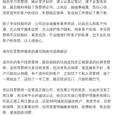
报名学习育婴师。她从零开始学，课上认真记笔记，课下反复练实
操，最后顺利考取了育婴师证书。上岗后，她做事稳重、责任心强，
深受道外区客户的信任，长期稳定接单，靠这份工作撑起了整个家。
除了专业技能培训，公司还会做服务素养培训，比如怎么和客户沟
通、怎么恪守服务边界、怎么保护客户隐私。很多客户反馈，专业育
婴师不仅技能好，素质也高，不会随便打听客户的私事，也不会乱动
客户的东西，让人很放心。
道外区育婴师服务的避坑指南与选择建议
道外区的客户找育婴师，最容易踩的坑就是找非正规渠道的白牌育婴
师。这些育婴师大多没有资质，也没有售后保障，要是服务不好，客
户只能自认倒霉。有个道外区的客户，之前找了个私人育婴师，做了
一周就走了，还扣了一半工资，最后投诉无门，只能吃哑巴亏。
所以找育婴师一定要选正规公司，首先看公司的资质，比如有没有工
商注册，有没有平台的诚信认证。哈尔滨市放心母婴护理服务有限公
司是正规工商注册企业，还是58同城皇冠诚信商户，资质齐全，信誉
有保障。其次要看合同，合同里要明确服务细则、收费标准、售后保
障，避免隐形消费。