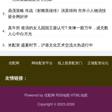
鼎茂策略 肖战《射雕英雄传》演莫得闲 市井小人物演技
3、
获全网好评
真牛所 谁演的女儿国国王最认可? 朱琳一眼万年，成无数
4、
人心中白月光
米配资 盛夏时节，沪港文化艺术交流火热进行中
5、
优配网
网络配资平台
线上股票配资门
正规配资论坛
友情链接：
Powered by
优配网
RSS地图
HTML地图
Copyright
© 2023-2026