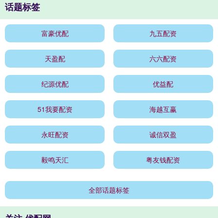
话题标签
富豪优配
九五配资
天盈配
六六配资
纪源优配
优益配
51我要配资
海越互赢
永旺配资
诚信双盈
毅鸣天汇
粤友钱配资
全部话题标签