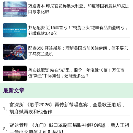
万通资本 印尼官员称澳大利亚、印度等国有意从印尼进
口尿素化肥
邦尼配资 近15年首亏！“鸭货巨头”绝味食品由盈转亏，
补缴税款3.42亿
配资658 泽连斯基：理解美国当前关注伊朗，但不要忘
了乌克兰危机
粤友钱配资 站在“光”里，股价一年涨近10倍！万亿市
值“新贵”中际旭创，还能走多远？
最新文章
富深所 《歌手2026》再传新帮唱嘉宾，全是歌王歌后，
1、
胡彦斌再次和他合作
冠达管理 《九门》戴口罩副官眉眼神似张铭恩，新人王祖
2、
一凭出众颜值走红引热议!