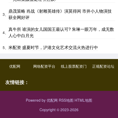
鼎茂策略 肖战《射雕英雄传》演莫得闲 市井小人物演技
3、
获全网好评
真牛所 谁演的女儿国国王最认可? 朱琳一眼万年，成无数
4、
人心中白月光
米配资 盛夏时节，沪港文化艺术交流火热进行中
5、
优配网
网络配资平台
线上股票配资门
正规配资论坛
友情链接：
Powered by
优配网
RSS地图
HTML地图
Copyright
© 2023-2026