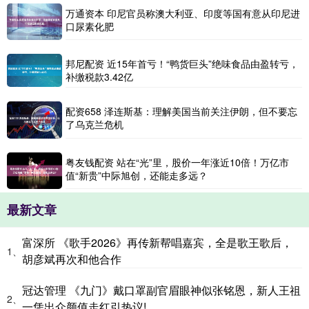
万通资本 印尼官员称澳大利亚、印度等国有意从印尼进
口尿素化肥
邦尼配资 近15年首亏！“鸭货巨头”绝味食品由盈转亏，
补缴税款3.42亿
配资658 泽连斯基：理解美国当前关注伊朗，但不要忘
了乌克兰危机
粤友钱配资 站在“光”里，股价一年涨近10倍！万亿市
值“新贵”中际旭创，还能走多远？
最新文章
富深所 《歌手2026》再传新帮唱嘉宾，全是歌王歌后，
1、
胡彦斌再次和他合作
冠达管理 《九门》戴口罩副官眉眼神似张铭恩，新人王祖
2、
一凭出众颜值走红引热议!