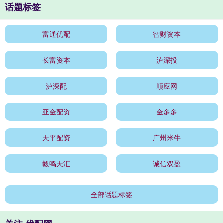
话题标签
富通优配
智财资本
长富资本
泸深投
泸深配
顺应网
亚金配资
金多多
天平配资
广州米牛
毅鸣天汇
诚信双盈
全部话题标签