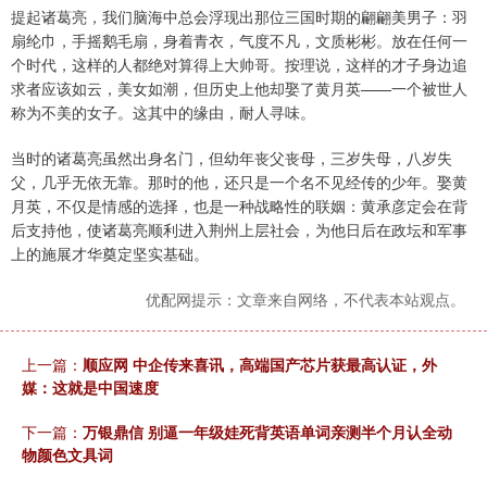
提起诸葛亮，我们脑海中总会浮现出那位三国时期的翩翩美男子：羽
扇纶巾，手摇鹅毛扇，身着青衣，气度不凡，文质彬彬。放在任何一
个时代，这样的人都绝对算得上大帅哥。按理说，这样的才子身边追
求者应该如云，美女如潮，但历史上他却娶了黄月英——一个被世人
称为不美的女子。这其中的缘由，耐人寻味。
当时的诸葛亮虽然出身名门，但幼年丧父丧母，三岁失母，八岁失
父，几乎无依无靠。那时的他，还只是一个名不见经传的少年。娶黄
月英，不仅是情感的选择，也是一种战略性的联姻：黄承彦定会在背
后支持他，使诸葛亮顺利进入荆州上层社会，为他日后在政坛和军事
上的施展才华奠定坚实基础。
优配网提示：文章来自网络，不代表本站观点。
上一篇：
顺应网 中企传来喜讯，高端国产芯片获最高认证，外
媒：这就是中国速度
下一篇：
万银鼎信 别逼一年级娃死背英语单词亲测半个月认全动
物颜色文具词