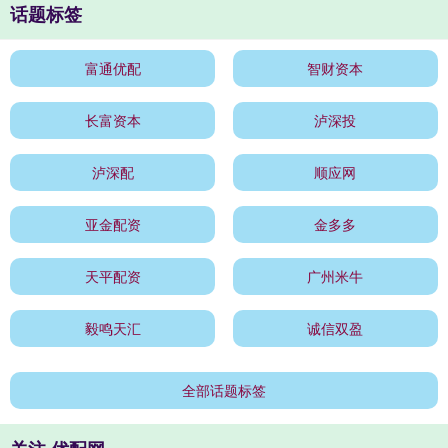
话题标签
富通优配
智财资本
长富资本
泸深投
泸深配
顺应网
亚金配资
金多多
天平配资
广州米牛
毅鸣天汇
诚信双盈
全部话题标签