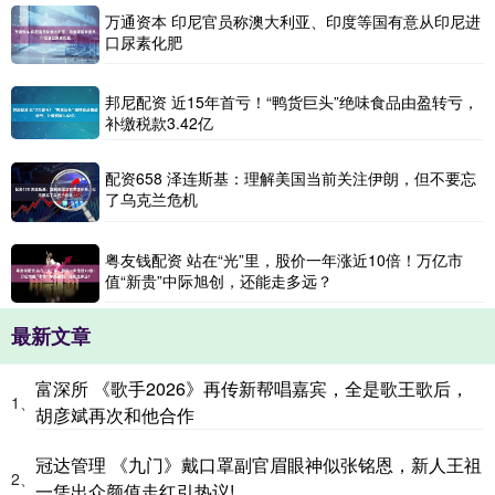
万通资本 印尼官员称澳大利亚、印度等国有意从印尼进
口尿素化肥
邦尼配资 近15年首亏！“鸭货巨头”绝味食品由盈转亏，
补缴税款3.42亿
配资658 泽连斯基：理解美国当前关注伊朗，但不要忘
了乌克兰危机
粤友钱配资 站在“光”里，股价一年涨近10倍！万亿市
值“新贵”中际旭创，还能走多远？
最新文章
富深所 《歌手2026》再传新帮唱嘉宾，全是歌王歌后，
1、
胡彦斌再次和他合作
冠达管理 《九门》戴口罩副官眉眼神似张铭恩，新人王祖
2、
一凭出众颜值走红引热议!