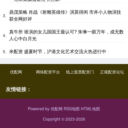
鼎茂策略 肖战《射雕英雄传》演莫得闲 市井小人物演技
3、
获全网好评
真牛所 谁演的女儿国国王最认可? 朱琳一眼万年，成无数
4、
人心中白月光
米配资 盛夏时节，沪港文化艺术交流火热进行中
5、
优配网
网络配资平台
线上股票配资门
正规配资论坛
友情链接：
Powered by
优配网
RSS地图
HTML地图
Copyright
© 2023-2026