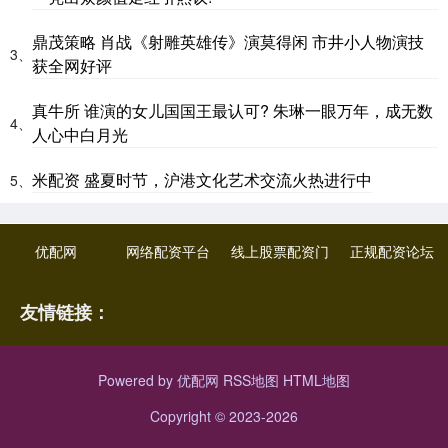
鼎茂策略 肖战《射雕英雄传》演莫得闲 市井小人物演技
3、
获全网好评
真牛所 谁演的女儿国国王最认可? 朱琳一眼万年，成无数
4、
人心中白月光
米配资 盛夏时节，沪港文化艺术交流火热进行中
5、
优配网
网络配资平台
线上股票配资门
正规配资论坛
友情链接：
Powered by
优配网
RSS地图
HTML地图
Copyright
© 2023-2026