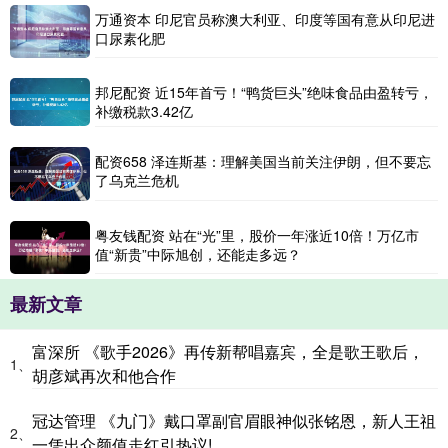
万通资本 印尼官员称澳大利亚、印度等国有意从印尼进
口尿素化肥
邦尼配资 近15年首亏！“鸭货巨头”绝味食品由盈转亏，
补缴税款3.42亿
配资658 泽连斯基：理解美国当前关注伊朗，但不要忘
了乌克兰危机
粤友钱配资 站在“光”里，股价一年涨近10倍！万亿市
值“新贵”中际旭创，还能走多远？
最新文章
富深所 《歌手2026》再传新帮唱嘉宾，全是歌王歌后，
1、
胡彦斌再次和他合作
冠达管理 《九门》戴口罩副官眉眼神似张铭恩，新人王祖
2、
一凭出众颜值走红引热议!