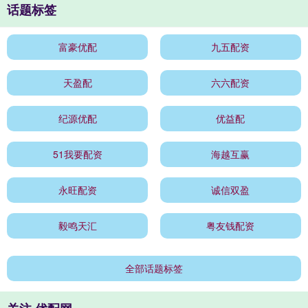
话题标签
富豪优配
九五配资
天盈配
六六配资
纪源优配
优益配
51我要配资
海越互赢
永旺配资
诚信双盈
毅鸣天汇
粤友钱配资
全部话题标签