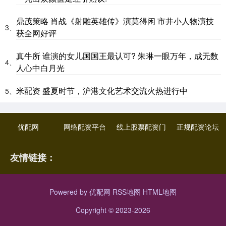
鼎茂策略 肖战《射雕英雄传》演莫得闲 市井小人物演技
3、
获全网好评
真牛所 谁演的女儿国国王最认可? 朱琳一眼万年，成无数
4、
人心中白月光
米配资 盛夏时节，沪港文化艺术交流火热进行中
5、
优配网
网络配资平台
线上股票配资门
正规配资论坛
友情链接：
Powered by
优配网
RSS地图
HTML地图
Copyright
© 2023-2026