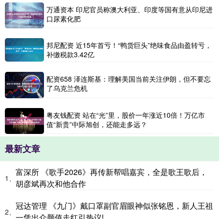
万通资本 印尼官员称澳大利亚、印度等国有意从印尼进
口尿素化肥
邦尼配资 近15年首亏！“鸭货巨头”绝味食品由盈转亏，
补缴税款3.42亿
配资658 泽连斯基：理解美国当前关注伊朗，但不要忘
了乌克兰危机
粤友钱配资 站在“光”里，股价一年涨近10倍！万亿市
值“新贵”中际旭创，还能走多远？
最新文章
富深所 《歌手2026》再传新帮唱嘉宾，全是歌王歌后，
1、
胡彦斌再次和他合作
冠达管理 《九门》戴口罩副官眉眼神似张铭恩，新人王祖
2、
一凭出众颜值走红引热议!