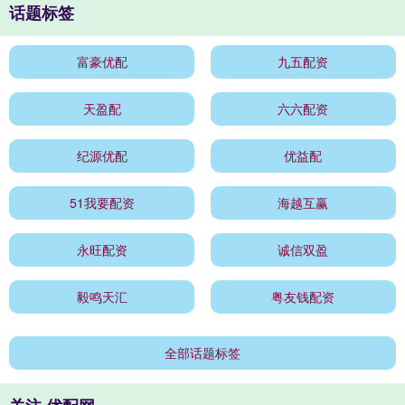
话题标签
富豪优配
九五配资
天盈配
六六配资
纪源优配
优益配
51我要配资
海越互赢
永旺配资
诚信双盈
毅鸣天汇
粤友钱配资
全部话题标签