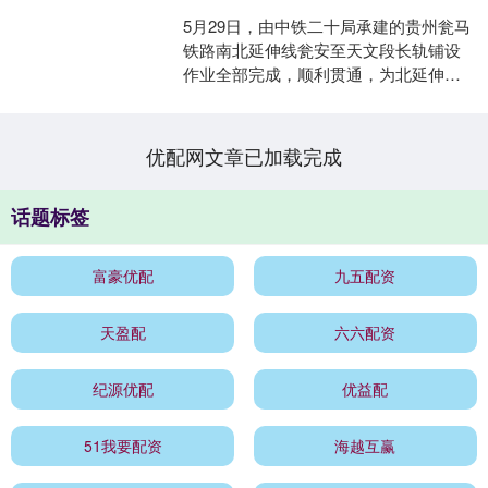
5月29日，由中铁二十局承建的贵州瓮马
铁路南北延伸线瓮安至天文段长轨铺设
作业全部完成，顺利贯通，为北延伸线
通车奠定基础。 瓮马铁路南北延伸线全
长148公里，按时....
优配网文章已加载完成
话题标签
富豪优配
九五配资
天盈配
六六配资
纪源优配
优益配
51我要配资
海越互赢