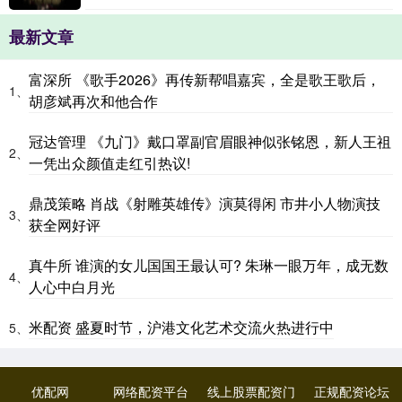
最新文章
富深所 《歌手2026》再传新帮唱嘉宾，全是歌王歌后，
1、
胡彦斌再次和他合作
冠达管理 《九门》戴口罩副官眉眼神似张铭恩，新人王祖
2、
一凭出众颜值走红引热议!
鼎茂策略 肖战《射雕英雄传》演莫得闲 市井小人物演技
3、
获全网好评
真牛所 谁演的女儿国国王最认可? 朱琳一眼万年，成无数
4、
人心中白月光
米配资 盛夏时节，沪港文化艺术交流火热进行中
5、
优配网
网络配资平台
线上股票配资门
正规配资论坛