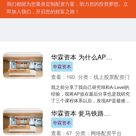
我们都能为您量身定制配资方案，助力您的投资梦想。立
即加入我们，开启您的财富之旅！
华霖资本 为什么AP是最容易被&quot;误选&quot;的国际课程？因为它最灵活，也最难规划，我是这样规划的
华霖资本
查看：
160
分类：
线上股票配资门
我之前分享了我自己研究IB和A-Level的
经验，我将AP放在最后分享也是我研究
了三个课程体系以后，发现AP是最难规
划的，太灵活了，美本申请也是的确最
华霖资本 瓮马铁路南北延伸线瓮安至天文段长轨贯通
玄学的。 ....
华霖资本
查看：
67
分类：
网络配资平台