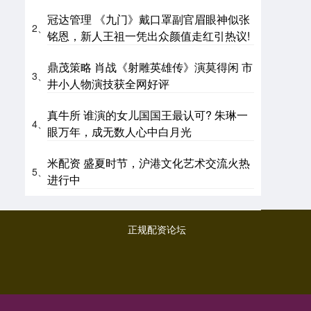
冠达管理 《九门》戴口罩副官眉眼神似张
2、
铭恩，新人王祖一凭出众颜值走红引热议!
鼎茂策略 肖战《射雕英雄传》演莫得闲 市
3、
井小人物演技获全网好评
真牛所 谁演的女儿国国王最认可? 朱琳一
4、
眼万年，成无数人心中白月光
米配资 盛夏时节，沪港文化艺术交流火热
5、
进行中
正规配资论坛