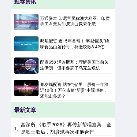
推荐资讯
万通资本 印尼官员称澳大利亚、印度
等国有意从印尼进口尿素化肥
邦尼配资 近15年首亏！“鸭货巨头”绝
味食品由盈转亏，补缴税款3.42亿
配资658 泽连斯基：理解美国当前关
注伊朗，但不要忘了乌克兰危机
粤友钱配资 站在“光”里，股价一年涨
近10倍！万亿市值“新贵”中际旭创，
还能走多远？
最新文章
富深所 《歌手2026》再传新帮唱嘉宾，全
1、
是歌王歌后，胡彦斌再次和他合作