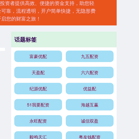
为投资者提供高效、便捷的资金支持，助您轻
全可靠，流程透明，开户简单快捷，无隐形费
开启您的财富之旅！
话题标签
富豪优配
九五配资
天盈配
六六配资
纪源优配
优益配
51我要配资
海越互赢
永旺配资
诚信双盈
毅鸣天汇
粤友钱配资